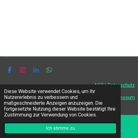
F
I
L
W
a
n
i
h
c
s
n
a
AGB | Datenschutz
e
t
k
t
Diese Website verwendet Cookies, um Ihr
b
a
e
s
Nutzererlebnis zu verbessern und
Impressum
o
g
d
A
maßgeschneiderte Anzeigen anzuzeigen. Die
© 2026 Melissa Guadagno
o
r
I
p
fortgesetzte Nutzung dieser Website bestätigt Ihre
k
a
n
p
Zustimmung zur Verwendung von Cookies.
m
Ich stimme zu
Email
Phone
WhatsApp